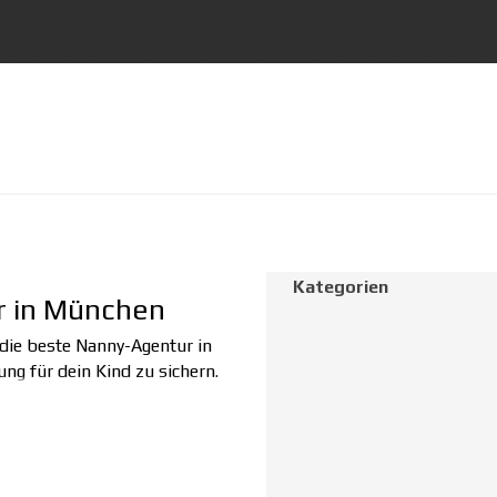
Block überspringen Kategorien
Kategorien
r in München
 die beste Nanny-Agentur in
ng für dein Kind zu sichern.