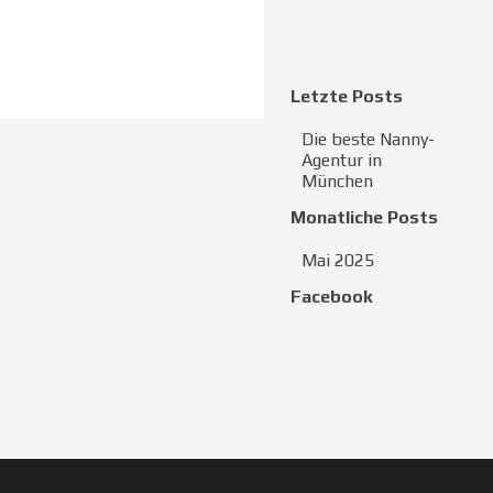
Block überspringen Letzte Pos
Letzte Posts
Die beste Nanny-
Agentur in
München
Block überspringen Monatliche
Monatliche Posts
Mai 2025
Block überspringen Facebook
Facebook